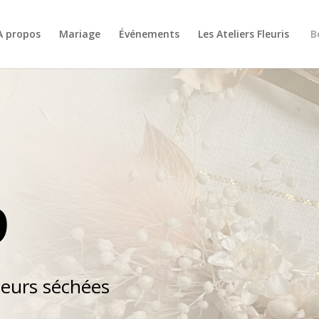
A propos
Mariage
Événements
Les Ateliers Fleuris
B
p
leurs séchées